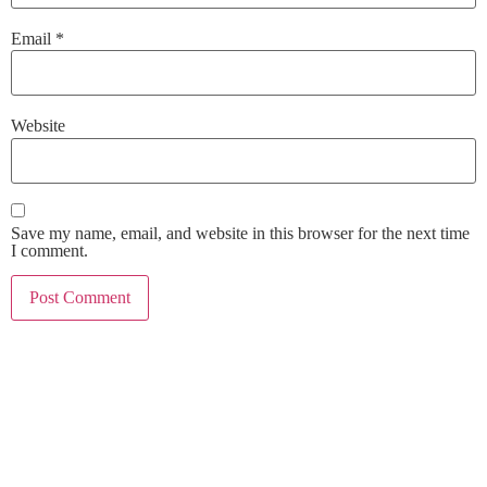
Email
*
Website
Save my name, email, and website in this browser for the next time
I comment.