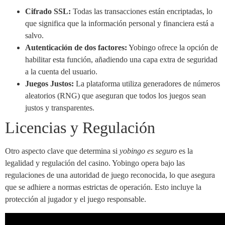
Cifrado SSL:
Todas las transacciones están encriptadas, lo
que significa que la información personal y financiera está a
salvo.
Autenticación de dos factores:
Yobingo ofrece la opción de
habilitar esta función, añadiendo una capa extra de seguridad
a la cuenta del usuario.
Juegos Justos:
La plataforma utiliza generadores de números
aleatorios (RNG) que aseguran que todos los juegos sean
justos y transparentes.
Licencias y Regulación
Otro aspecto clave que determina si
yobingo es seguro
es la
legalidad y regulación del casino. Yobingo opera bajo las
regulaciones de una autoridad de juego reconocida, lo que asegura
que se adhiere a normas estrictas de operación. Esto incluye la
protección al jugador y el juego responsable.