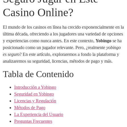
Casino Online?
El mundo de los casinos en línea ha crecido exponencialmente en la
última década, ofreciendo a los jugadores una variedad de opciones
y experiencias como nunca antes. En este contexto,
Yobingo
se ha
posicionado como un jugador relevante. Pero, ¿realmente
yobingo
es seguro
? En este artículo, exploraremos a fondo la plataforma y
analizaremos su seguridad, licencias, métodos de pago y más.
Tabla de Contenido
Introducción a Yobingo
Seguridad en Yobingo
Licencias y Regulación
Métodos de Pago
La Experiencia del Usuario
Preguntas Frecuentes