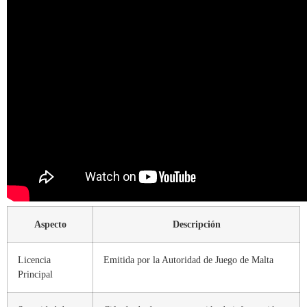
Aspecto
Descripción
Licencia
Emitida por la Autoridad de Juego de Malta
Principal